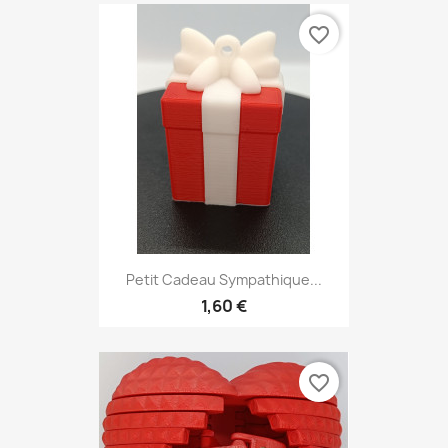
favorite_border
Petit Cadeau Sympathique...
1,60 €
favorite_border