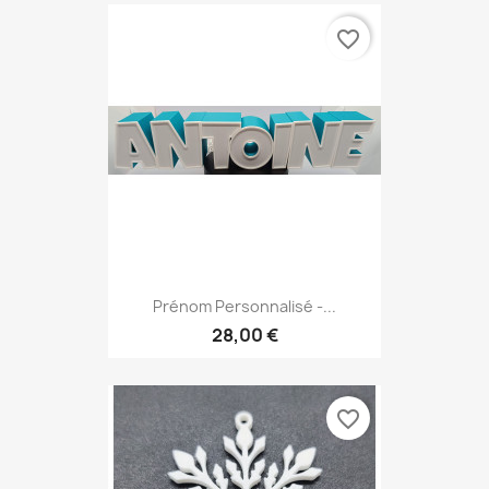
favorite_border
Prénom Personnalisé -...
28,00 €
favorite_border