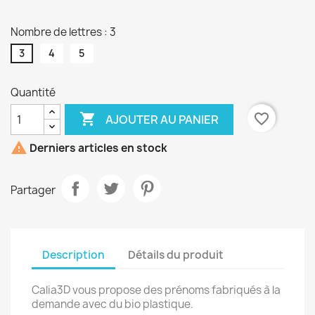
CLAIR
Nombre de lettres : 3
3
4
5
Quantité

favorite_border
AJOUTER AU PANIER

Derniers articles en stock
Partager
Description
Détails du produit
Calia3D vous propose des prénoms fabriqués à la
demande avec du bio plastique.