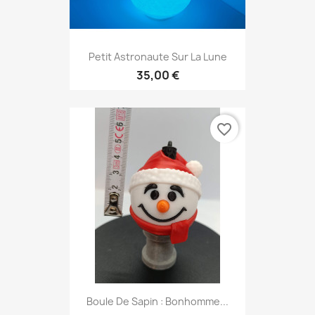
Petit Astronaute Sur La Lune
35,00 €
favorite_border
Boule De Sapin : Bonhomme...