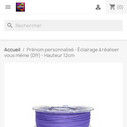
shopping_cart


(0)
search
Accueil
Prénom personnalisé - Éclairage à réaliser
vous même (DIY) - Hauteur 12cm