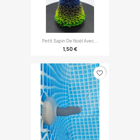
Petit Sapin De Noël Avec...
1,50 €
favorite_border