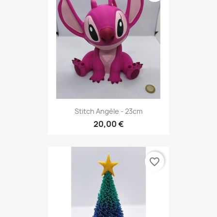
Stitch Angèle - 23cm
20,00 €
favorite_border