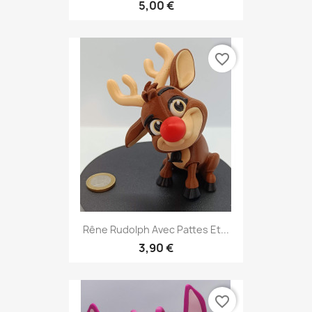
5,00 €
favorite_border
Rêne Rudolph Avec Pattes Et...
3,90 €
favorite_border