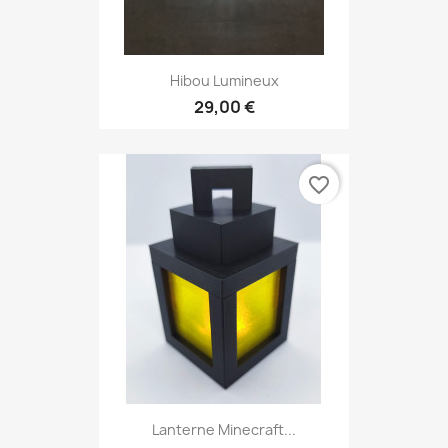
Hibou Lumineux
29,00 €
favorite_border
Lanterne Minecraft...