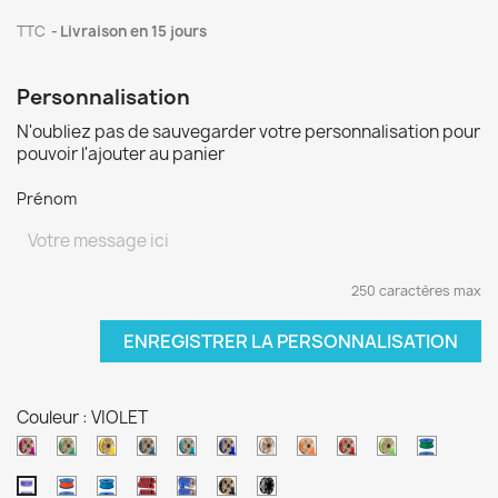
TTC
Livraison en 15 jours
Personnalisation
N'oubliez pas de sauvegarder votre personnalisation pour
pouvoir l'ajouter au panier
Prénom
250 caractères max
ENREGISTRER LA PERSONNALISATION
Couleur : VIOLET
VIOLET
VERT
JAUNE
VERT
BLEU
BLEU
BLANC
ORANGE
ROUGE
VERT
VERT
TRANSPARENT
SAINT
CANARD
PAON
NUIT
NEIGE
CLAIR
PERE
NUCLEAIRE
ORANGE
BLEU
Rouge
Bleu
NOIR
Gris
VIOLET
PATRICK
ONESTRIKERS
NOEL