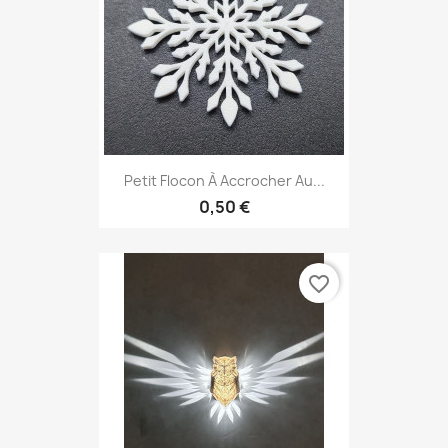
Petit Flocon À Accrocher Au...
0,50 €
favorite_border