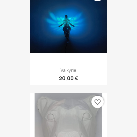
Valkyrie
20,00 €
favorite_border