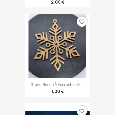
2,00 €
favorite_border
Grand Flocon À Accrocher Au...
1,00 €
favorite_border