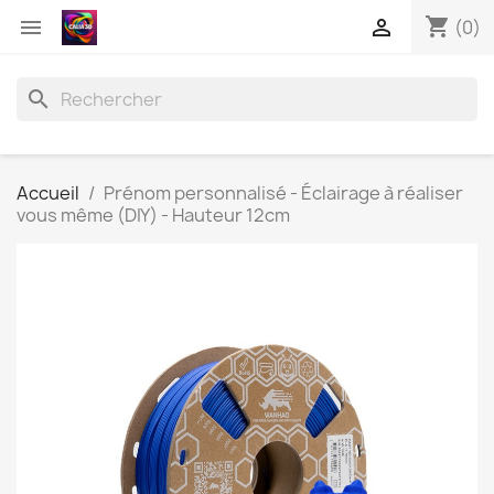
shopping_cart


(0)
search
Accueil
Prénom personnalisé - Éclairage à réaliser
vous même (DIY) - Hauteur 12cm