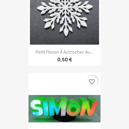
Petit Flocon À Accrocher Au...
0,50 €
favorite_border