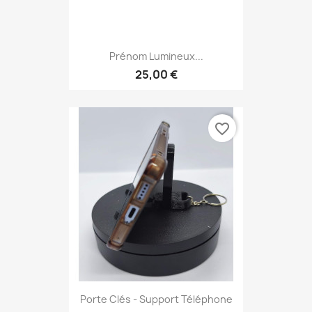
Prénom Lumineux...
25,00 €
favorite_border
Porte Clés - Support Téléphone