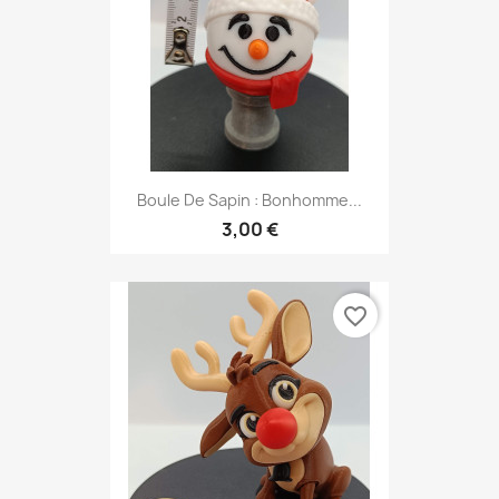
Boule De Sapin : Bonhomme...
3,00 €
favorite_border