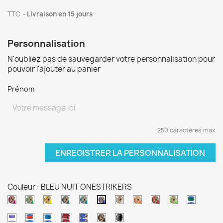
TTC
Livraison en 15 jours
Personnalisation
N'oubliez pas de sauvegarder votre personnalisation pour
pouvoir l'ajouter au panier
Prénom
250 caractères max
ENREGISTRER LA PERSONNALISATION
Couleur : BLEU NUIT ONESTRIKERS
VIOLET
VERT
JAUNE
VERT
BLEU
BLANC
ORANGE
ROUGE
VERT
VERT
BLEU
TRANSPARENT
SAINT
CANARD
PAON
NEIGE
CLAIR
PERE
NUCLEAIRE
NUIT
VIOLET
ORANGE
BLEU
Rouge
Bleu
NOIR
Gris
PATRICK
NOEL
ONESTRIKERS