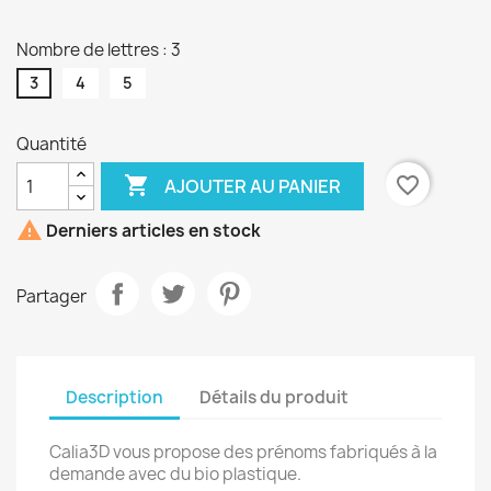
CLAIR
Nombre de lettres : 3
3
4
5
Quantité

favorite_border
AJOUTER AU PANIER

Derniers articles en stock
Partager
Description
Détails du produit
Calia3D vous propose des prénoms fabriqués à la
demande avec du bio plastique.