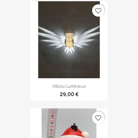
favorite_border
Hibou Lumineux
29,00 €
favorite_border