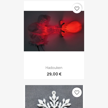
favorite_border
Hadouken
29,00 €
favorite_border